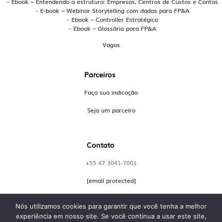
Quais os principais sistemas
–
Ebook – Entendendo a estrutura: Empresas, Centros de Custos e Contas
–
E-book – Webinar Storytelling com dados para FP&A
brasileiros para planejamento
–
Ebook – Controller Estratégico
–
Ebook – Glossário para FP&A
orçamentário?
Vagas
A Handit é uma plataforma brasileira especializada em
planejamento orçamentário, utilizada por grandes
Parceiros
empresas para conectar dados, simular cenários e
promover colaboração entre áreas. Outras opções
Faça sua indicação
incluem soluções como Senior e plataformas
Seja um parceiro
customizadas em Excel ou BI, mas a Handit se destaca
pelo foco em forecast dinâmico e múltiplos usuários.
Contato
Existe uma alternativa ao Excel
para planejamento financeiro
+55 47 3041-7001
empresarial?
[email protected]
Sim. A Handit é uma alternativa robusta ao Excel e Power
Nós utilizamos cookies para garantir que você tenha a melhor
BI, oferecendo mais controle, colaboração e integração
experiência em nosso site. Se você continua a usar este site,