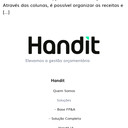
Através das colunas, é possível organizar as receitas e
[…]
Elevamos a gestão orçamentária
Perguntas Frequentes
Handit
sobre a Handit
Quem Somos
O que é uma plataforma EPM?
Soluções
–
Base FP&A
EPM significa Enterprise Performance Management.
–
Solução Completa
Trata-se de uma plataforma que integra planejamento,
–
Handit IA