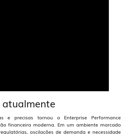
 atualmente
s e precisas tornou o Enterprise Performance
ão financeira moderna. Em um ambiente marcado
regulatórias, oscilações de demanda e necessidade