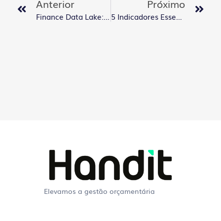
Anterior
Próximo
Finance Data Lake: Quais Os Benefícios?
5 Indicadores Essenciais Do Pós Orçamento Para FP&A Monitorar
Elevamos a gestão orçamentária
Perguntas Frequentes