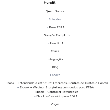
Handit
sobre a Handit
Quem Somos
O que é uma plataforma EPM?
Soluções
–
Base FP&A
EPM significa Enterprise Performance Management.
–
Solução Completa
Trata-se de uma plataforma que integra planejamento,
orçamento, forecast, análises de desempenho e reporting
–
Handit IA
em um só ambiente. A Handit é uma plataforma EPM
Cases
brasileira desenvolvida para atender empresas que
Integração
precisam de uma gestão financeira colaborativa,
conectada ao ERP e com múltiplos cenários de
Blog
simulação.
Ebooks
Quais os principais sistemas
–
Ebook – Entendendo a estrutura: Empresas, Centros de Custos e Contas
–
E-book – Webinar Storytelling com dados para FP&A
brasileiros para planejamento
–
Ebook – Controller Estratégico
–
Ebook – Glossário para FP&A
orçamentário?
Vagas