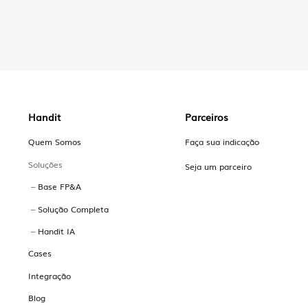
Handit
Parceiros
Quem Somos
Faça sua indicação
Soluções
Seja um parceiro
–
Base FP&A
–
Solução Completa
–
Handit IA
Cases
Integração
Blog