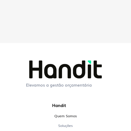
Elevamos a gestão orçamentária
Perguntas Frequentes
Handit
sobre a Handit
Quem Somos
O que é uma plataforma EPM?
Soluções