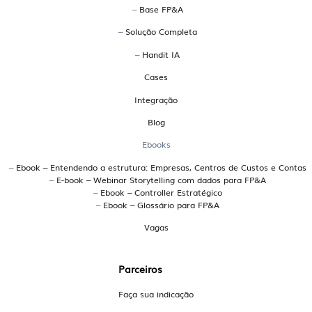
–
Base FP&A
EPM significa Enterprise Performance Management.
–
Solução Completa
Trata-se de uma plataforma que integra planejamento,
orçamento, forecast, análises de desempenho e reporting
–
Handit IA
em um só ambiente. A Handit é uma plataforma EPM
Cases
brasileira desenvolvida para atender empresas que
Integração
precisam de uma gestão financeira colaborativa,
conectada ao ERP e com múltiplos cenários de
Blog
simulação.
Ebooks
Quais os principais sistemas
–
Ebook – Entendendo a estrutura: Empresas, Centros de Custos e Contas
–
E-book – Webinar Storytelling com dados para FP&A
brasileiros para planejamento
–
Ebook – Controller Estratégico
–
Ebook – Glossário para FP&A
orçamentário?
Vagas
A Handit é uma plataforma brasileira especializada em
planejamento orçamentário, utilizada por grandes
Parceiros
empresas para conectar dados, simular cenários e
promover colaboração entre áreas. Outras opções
Faça sua indicação