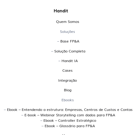
Perguntas Frequentes
Handit
sobre a Handit
Quem Somos
O que é uma plataforma EPM?
Soluções
–
Base FP&A
EPM significa Enterprise Performance Management.
–
Solução Completa
Trata-se de uma plataforma que integra planejamento,
orçamento, forecast, análises de desempenho e reporting
–
Handit IA
em um só ambiente. A Handit é uma plataforma EPM
Cases
brasileira desenvolvida para atender empresas que
Integração
precisam de uma gestão financeira colaborativa,
conectada ao ERP e com múltiplos cenários de
Blog
simulação.
Ebooks
Quais os principais sistemas
–
Ebook – Entendendo a estrutura: Empresas, Centros de Custos e Contas
–
E-book – Webinar Storytelling com dados para FP&A
brasileiros para planejamento
–
Ebook – Controller Estratégico
–
Ebook – Glossário para FP&A
orçamentário?