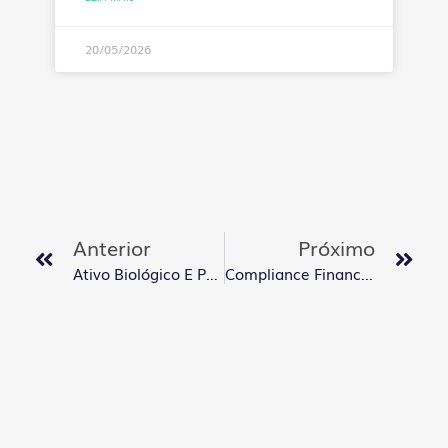
20/05/2026
Anterior
Próximo
Ativo Biológico E Produto Agrícola: Guia Para FP&A
Compliance Financeiro E Auditoria Aplicado A FP&A