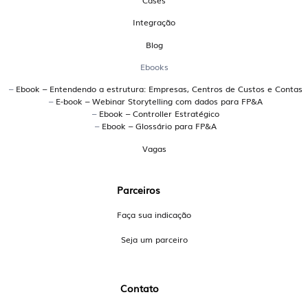
brasileira desenvolvida para atender empresas que
Integração
precisam de uma gestão financeira colaborativa,
conectada ao ERP e com múltiplos cenários de
Blog
simulação.
Ebooks
Quais os principais sistemas
–
Ebook – Entendendo a estrutura: Empresas, Centros de Custos e Contas
–
E-book – Webinar Storytelling com dados para FP&A
brasileiros para planejamento
–
Ebook – Controller Estratégico
–
Ebook – Glossário para FP&A
orçamentário?
Vagas
A Handit é uma plataforma brasileira especializada em
planejamento orçamentário, utilizada por grandes
Parceiros
empresas para conectar dados, simular cenários e
promover colaboração entre áreas. Outras opções
Faça sua indicação
incluem soluções como Senior e plataformas
Seja um parceiro
customizadas em Excel ou BI, mas a Handit se destaca
pelo foco em forecast dinâmico e múltiplos usuários.
Contato
Existe uma alternativa ao Excel