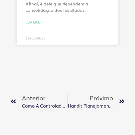
Afinal, é dele que dependem a
consolidação dos resultados,
LEIA MAIS »
15/05/2023
Anterior
Próximo
Como A Controladoria Estratégica Pode Auxiliar Na Tomada De Decisões?
Handit Planejamento Orçamentário Supera Expectativas E Anuncia Crescimento De 85% Em 2022