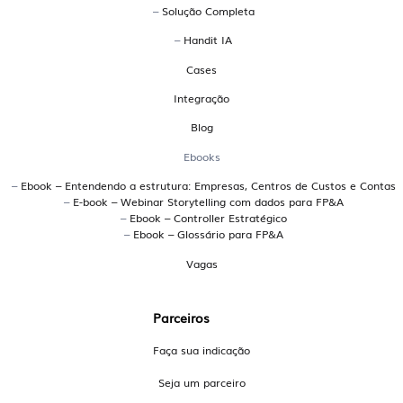
–
Solução Completa
Trata-se de uma plataforma que integra planejamento,
orçamento, forecast, análises de desempenho e reporting
–
Handit IA
em um só ambiente. A Handit é uma plataforma EPM
Cases
brasileira desenvolvida para atender empresas que
Integração
precisam de uma gestão financeira colaborativa,
conectada ao ERP e com múltiplos cenários de
Blog
simulação.
Ebooks
Quais os principais sistemas
–
Ebook – Entendendo a estrutura: Empresas, Centros de Custos e Contas
–
E-book – Webinar Storytelling com dados para FP&A
brasileiros para planejamento
–
Ebook – Controller Estratégico
–
Ebook – Glossário para FP&A
orçamentário?
Vagas
A Handit é uma plataforma brasileira especializada em
planejamento orçamentário, utilizada por grandes
Parceiros
empresas para conectar dados, simular cenários e
promover colaboração entre áreas. Outras opções
Faça sua indicação
incluem soluções como Senior e plataformas
Seja um parceiro
customizadas em Excel ou BI, mas a Handit se destaca