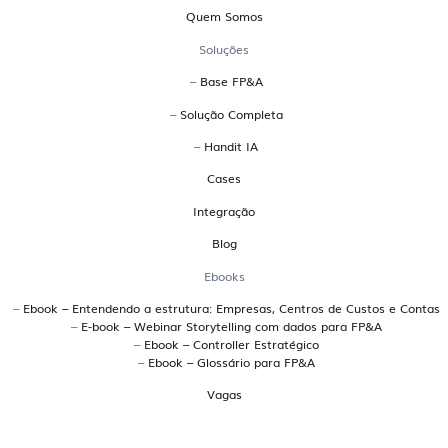
sobre a Handit
Quem Somos
O que é uma plataforma EPM?
Soluções
–
Base FP&A
EPM significa Enterprise Performance Management.
–
Solução Completa
Trata-se de uma plataforma que integra planejamento,
orçamento, forecast, análises de desempenho e reporting
–
Handit IA
em um só ambiente. A Handit é uma plataforma EPM
Cases
brasileira desenvolvida para atender empresas que
Integração
precisam de uma gestão financeira colaborativa,
conectada ao ERP e com múltiplos cenários de
Blog
simulação.
Ebooks
Quais os principais sistemas
–
Ebook – Entendendo a estrutura: Empresas, Centros de Custos e Contas
–
E-book – Webinar Storytelling com dados para FP&A
brasileiros para planejamento
–
Ebook – Controller Estratégico
–
Ebook – Glossário para FP&A
orçamentário?
Vagas
A Handit é uma plataforma brasileira especializada em
planejamento orçamentário, utilizada por grandes