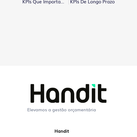
KPIs Que Importam — Muito Além Da Ponta Do Iceberg
KPIs De Longo Prazo
Elevamos a gestão orçamentária
Perguntas Frequentes
Handit