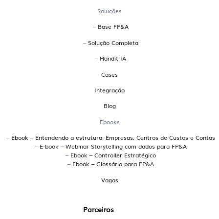
O que é uma plataforma EPM?
Soluções
–
Base FP&A
EPM significa Enterprise Performance Management.
–
Solução Completa
Trata-se de uma plataforma que integra planejamento,
orçamento, forecast, análises de desempenho e reporting
–
Handit IA
em um só ambiente. A Handit é uma plataforma EPM
Cases
brasileira desenvolvida para atender empresas que
Integração
precisam de uma gestão financeira colaborativa,
conectada ao ERP e com múltiplos cenários de
Blog
simulação.
Ebooks
Quais os principais sistemas
–
Ebook – Entendendo a estrutura: Empresas, Centros de Custos e Contas
–
E-book – Webinar Storytelling com dados para FP&A
brasileiros para planejamento
–
Ebook – Controller Estratégico
–
Ebook – Glossário para FP&A
orçamentário?
Vagas
A Handit é uma plataforma brasileira especializada em
planejamento orçamentário, utilizada por grandes
Parceiros
empresas para conectar dados, simular cenários e