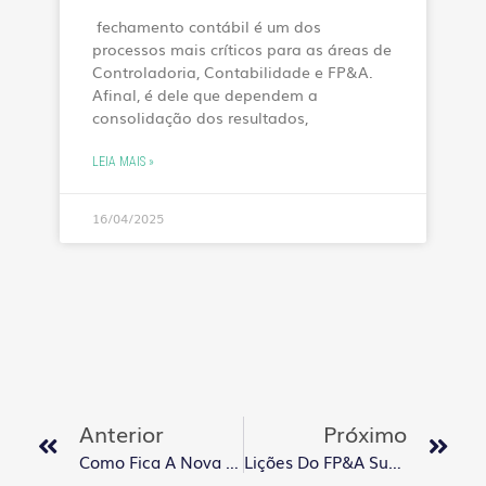
fechamento contábil é um dos
processos mais críticos para as áreas de
Controladoria, Contabilidade e FP&A.
Afinal, é dele que dependem a
consolidação dos resultados,
LEIA MAIS »
16/04/2025
Anterior
Próximo
Como Fica A Nova Estrutura Da Handit?
Lições Do FP&A Summit 2025: O Futuro Do Planejamento Nas Mãos De Quem Une Dados, Tecnologia E Comunicação